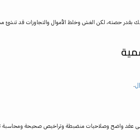
يك بقدر حصته، لكن الغش وخلط الأموال والتجاوزات قد تنشئ 
مية
ال
.
لى عقد واضح وصلاحيات منضبطة وتراخيص صحيحة ومحاسبة تف