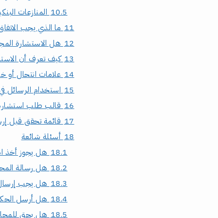
10.5
المنازعات البنكي
11
ما الذي يجب الاتفا
12
هل الاستشارة المجا
13
كيف تعرف أن الاست
14
علامات انتحال أو خد
15
استخدام الرسائل في 
16
قالب طلب استشارة 
17
قائمة تحقق قبل إرس
18
أسئلة شائعة
18.1
هل يجوز أخذ اس
18.2
هل رسالة المحامي
18.3
هل يجب إرسال 
18.4
هل أرسل الحكم 
18.5
هل يحق للمحام