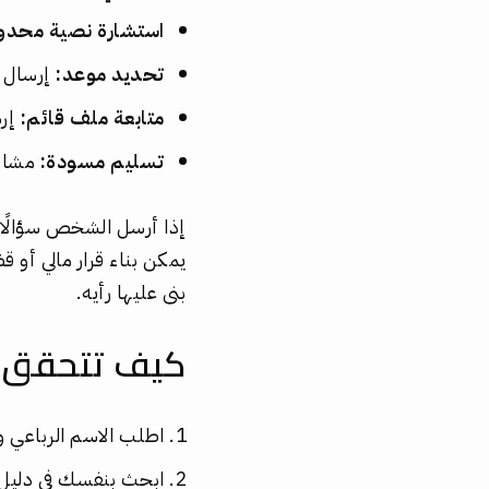
استشارة نصية محدو
تحديد موعد:
إرسال م
متابعة ملف قائم:
إرس
تسليم مسودة:
مشارك
إذا أرسل الشخص سؤالًا ع
يمكن بناء قرار مالي أو ق
بنى عليها رأيه.
كيف تتحقق م
اطلب الاسم الرباعي و
ابحث بنفسك في دليل ا