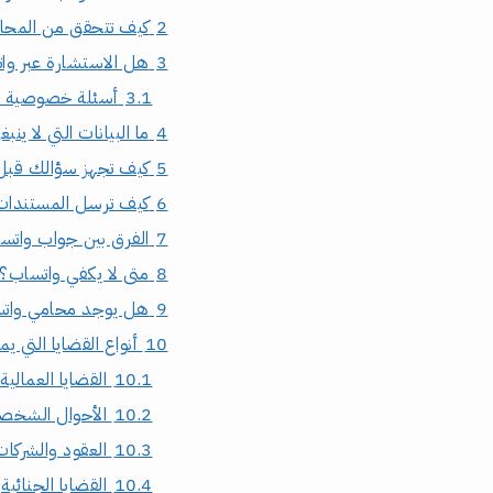
2
كيف تتحقق من المحا
3
هل الاستشارة عبر وا
3.1
أسئلة خصوصية 
4
ما البيانات التي لا ينب
5
كيف تجهز سؤالك قبل 
6
كيف ترسل المستندات
7
الفرق بين جواب واتسا
8
متى لا يكفي واتساب؟
9
هل يوجد محامي واتساب مت
10
أنواع القضايا التي 
10.1
القضايا العمالية
10.2
الأحوال الشخص
10.3
العقود والشركات
10.4
القضايا الجنائية