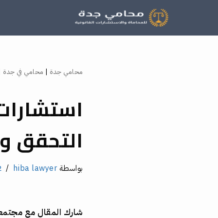
تخطى
إلى
المحتوى
محامي جدة
|
محامي في جدة
|
استشارات 
التحقق و
بواسطة
hiba lawyer
2 تع
شارك المقال مع مجتم