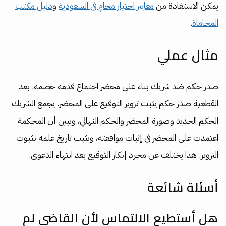
يمكن الاستفادة من
معايير اختيار محامٍ في السعودية
و
دليل مكتب
المحاماة
.
مثال عملي
صدر حكم ضد شريك بناء على محضر اجتماع قدمه خصمه. بعد
القطعية صدر حكم يثبت تزوير التوقيع على المحضر. يجمع الشريك
الحكم الجديد وصورة المحضر والحكم النهائي، ويبين أن المحكمة
اعتمدت على المحضر في إثبات موافقته، ويثبت تاريخ علمه بثبوت
التزوير. هذا يختلف عن مجرد إنكار التوقيع بعد انتهاء الدعوى.
أسئلة شائعة
هل أستطيع الالتماس لأن القاضي لم