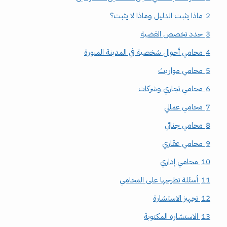
2
ماذا يثبت الدليل وماذا لا يثبت؟
3
حدد تخصص القضية
4
محامي أحوال شخصية في المدينة المنورة
5
محامي مواريث
6
محامي تجاري وشركات
7
محامي عمالي
8
محامي جنائي
9
محامي عقاري
10
محامي إداري
11
أسئلة تطرحها على المحامي
12
تجهيز الاستشارة
13
الاستشارة المكتوبة