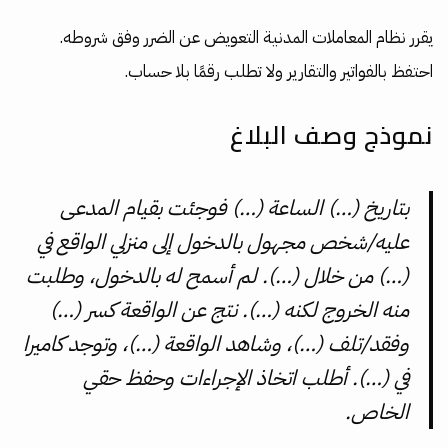
يقرر نظام المعاملات المدنية التعويض عن الضرر وفق شروطه.
احتفظ بالفواتير والتقارير ولا تطلب رقمًا بلا حساب.
نموذج وصف البلاغ
بتاريخ (…) الساعة (…) فوجئت بقيام المدعى
عليه/شخص مجهول بالدخول إلى منزلي الواقع في
(…) من خلال (…). لم أسمح له بالدخول، وطلبت
منه الخروج لكنه (…). نتج عن الواقعة كسر (…)
وفقد/تلف (…)، وشاهد الواقعة (…)، وتوجد كاميرا
في (…). أطلب اتخاذ الإجراءات وحفظ حقي
الخاص.