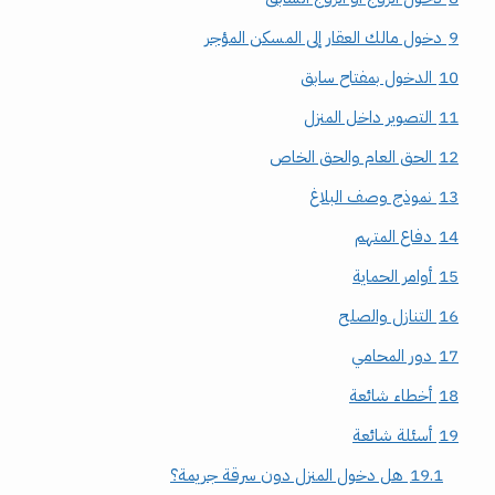
9
دخول مالك العقار إلى المسكن المؤجر
10
الدخول بمفتاح سابق
11
التصوير داخل المنزل
12
الحق العام والحق الخاص
13
نموذج وصف البلاغ
14
دفاع المتهم
15
أوامر الحماية
16
التنازل والصلح
17
دور المحامي
18
أخطاء شائعة
19
أسئلة شائعة
19.1
هل دخول المنزل دون سرقة جريمة؟