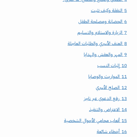
5
النفقة وكيف تثبت
6
الحضانة ومصلحة الطفل
7
الزيارة والاستلام والتسليم
8
العنف الأسري والطلبات العاجلة
9
المهر والعفش والهدايا
10
إثبات النسب
11
المواريث والوصايا
12
الصلح الأسري
13
رفع الدعوى عبر ناجز
14
الاعتراض والتنفيذ
15
أتعاب محامي الأحوال الشخصية
16
أخطاء شائعة