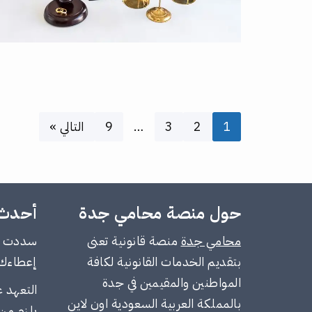
1
2
3
…
9
التالي »
حول منصة محامي جدة
أحدث 
محامي جدة
منصة قانونية تعنى
سددت جز
بتقديم الخدمات القانونية لكافة
إعطاءك 
المواطنين والمقيمين في جدة
التعهد ع
بالمملكة العربية السعودية اون لاين
يلزم من 