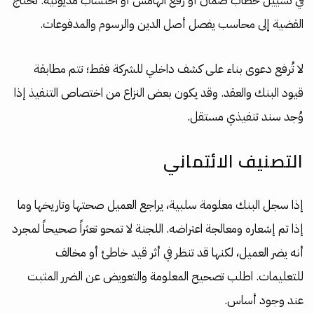
في تسييل خطاب ضمان أو رفع الهامش أو احتساب مديونية. تحتاج
القضية إلى محاسب يفصل أصل الدين والرسوم والمدفوعات.
لا تُرفع دعوى بناء على كشف داخلي للشركة فقط؛ تتم مطابقة
قيود البنك والعقد. وقد يكون بعض النزاع من اختصاص التنفيذ إذا
وُجد سند تنفيذي مستقل.
التصنيف الائتماني
إذا سجل البنك معلومة سلبية، يراجع العميل صحتها وتاريخها وما
إذا تم إشعاره ومعالجة اعتراضه. اللجنة لا تمحو تعثراً صحيحاً لمجرد
أنه يضر العميل، لكنها قد تنظر في أثر قيد خاطئ أو مخالف
للتعليمات. اطلب تصحيح المعلومة والتعويض عن الضرر المثبت
عند وجود أساس.