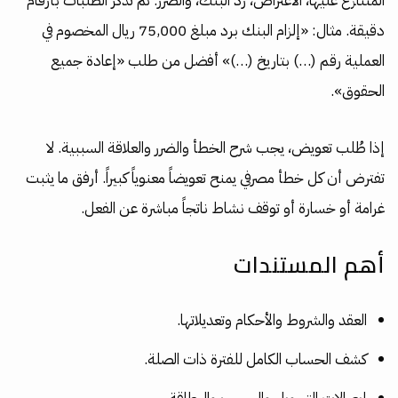
المتنازع عليها، الاعتراض، رد البنك، والضرر. ثم تذكر الطلبات بأرقام
دقيقة. مثال: «إلزام البنك برد مبلغ 75,000 ريال المخصوم في
العملية رقم (…) بتاريخ (…)» أفضل من طلب «إعادة جميع
الحقوق».
إذا طُلب تعويض، يجب شرح الخطأ والضرر والعلاقة السببية. لا
تفترض أن كل خطأ مصرفي يمنح تعويضاً معنوياً كبيراً. أرفق ما يثبت
غرامة أو خسارة أو توقف نشاط ناتجاً مباشرة عن الفعل.
أهم المستندات
العقد والشروط والأحكام وتعديلاتها.
كشف الحساب الكامل للفترة ذات الصلة.