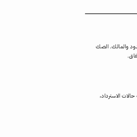
دود والمالك. الصك
فاق.
حالات الاسترداد،