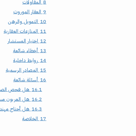
8
المقاولات
9
العقار الموروث
10
التمويل والرهن
11
المنازعات العقارية
12
اختيار المستشار
13
أخطاء شائعة
14
روابط داخلية
15
المصادر الرسمية
16
أسئلة شائعة
16.1
هل فحص الصك
16.2
هل العربون مستر
16.3
هل أحتاج مهندس
17
الخلاصة