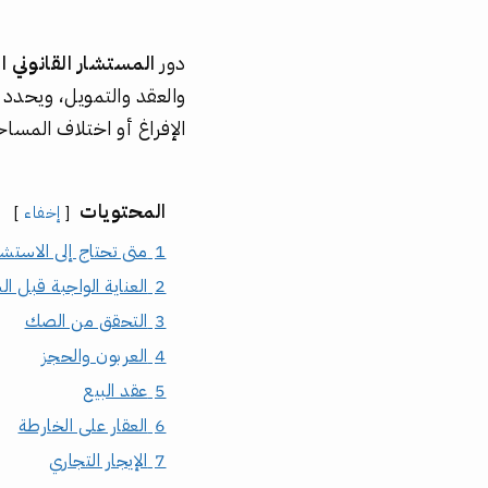
دور
المستشار القانوني ا
والعقد والتمويل، ويحدد ال
الإفراغ أو اختلاف المساح
المحتويات
إخفاء
1
متى تحتاج إلى الاستش
2
العناية الواجبة قبل ال
3
التحقق من الصك
4
العربون والحجز
5
عقد البيع
6
العقار على الخارطة
7
الإيجار التجاري