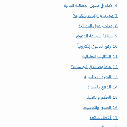
6
الأدلة في دعوى المطالبة المالية
7
متى يلزم الإثبات بالكتابة؟
8
إعداد جدول المطالبة
9
صياغة صحيفة الدعوى
10
رفع الدعوى إلكترونياً
11
التكاليف القضائية
12
ماذا يحدث في الجلسات؟
13
الخبرة المحاسبية
14
الدفع بالسداد
15
الحكم والتنفيذ
16
الصلح والتقسيط
17
أخطاء شائعة