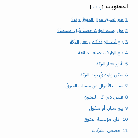
المحتويات
إخفاء
1
متى تصبح أموال المتوفى تركة؟
2
هل يملك الوارث حصة قبل القسمة؟
3
بيع أحد الورثة كامل عقار التركة
4
بيع الوارث حصته الشائعة
5
تأجير عقار التركة
6
سكن وارث في بيت التركة
7
سحب الأموال من حساب المتوفى
8
قبض دين كان للمتوفى
9
بيع سيارة أو منقول
10
إدارة مؤسسة المتوفى
11
حصص الشركات