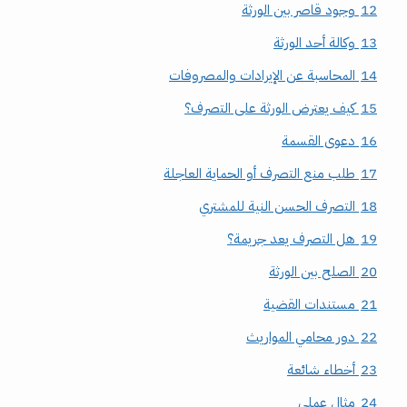
12
وجود قاصر بين الورثة
13
وكالة أحد الورثة
14
المحاسبة عن الإيرادات والمصروفات
15
كيف يعترض الورثة على التصرف؟
16
دعوى القسمة
17
طلب منع التصرف أو الحماية العاجلة
18
التصرف الحسن النية للمشتري
19
هل التصرف يعد جريمة؟
20
الصلح بين الورثة
21
مستندات القضية
22
دور محامي المواريث
23
أخطاء شائعة
24
مثال عملي