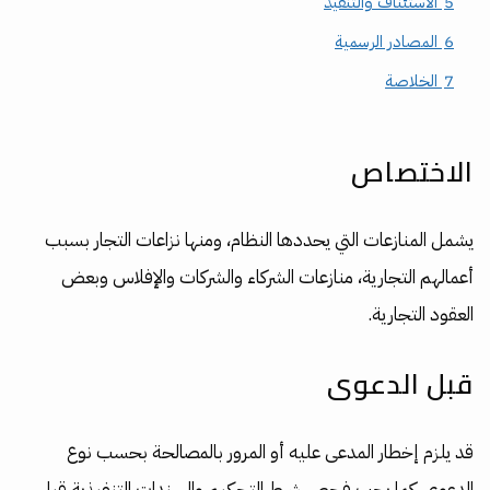
5
الاستئناف والتنفيذ
6
المصادر الرسمية
7
الخلاصة
الاختصاص
يشمل المنازعات التي يحددها النظام، ومنها نزاعات التجار بسبب
أعمالهم التجارية، منازعات الشركاء والشركات والإفلاس وبعض
العقود التجارية.
قبل الدعوى
قد يلزم إخطار المدعى عليه أو المرور بالمصالحة بحسب نوع
الدعوى. كما يجب فحص شرط التحكيم والسندات التنفيذية قبل