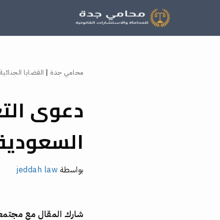
تخطى
إلى
المحتوى
محامي جدة
|
القضايا الجنائية
دعوى الت
السعودية
بواسطة
jeddah law
شارك المقال مع مجتم