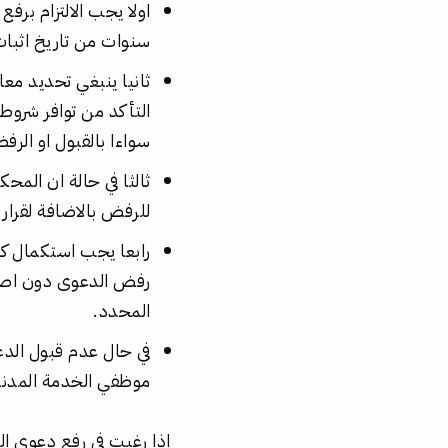
اولا يجب الالتزام بر
سنوات من تاريخ اثبا
ثانيا ينبغي تحديد معا
التأكد من توافر شروط
سواءا بالقبول او الرفض خلال 90 يومًا من تار
ثالثا في حالة ان الم
للرفض بالاضافة لقرار
رابعا يجب استكمال ك
رفض الدعوى دون اصدا
المحدد.
في حال عدم قبول الد
موظفي الخدمة المدني
اذا رغبت في رفع دعوى ا