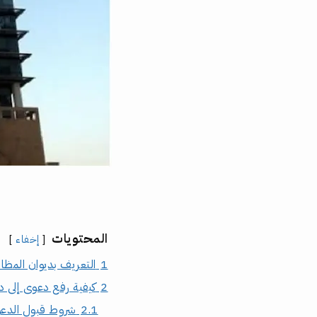
المحتويات
إخفاء
1
التعريف بديوان المظال
2
كيفية رفع دعوى إلى د
2.1
شروط قبول الدعوى