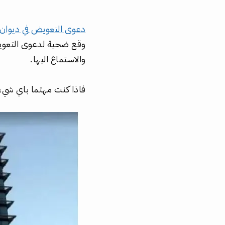
دعوى التعويض في ديوان 
وقع ضحية لدعوى التعوي
والاستماع اليها.
فاذا كنت مهتما باي شيء