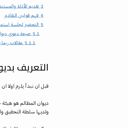
3
تقديم الأدلة والمستن
4
فهم قوانين التقادم
5
التحضير لجلسة استما
5.1
صيغة دعوى ديوان
5.1.1
مقالات ربما 
التعريف بديو
قبل ان نبدأ يلزم اولا ان
ديوان المظالم هو هيئة 
ولديها سلطة التحقيق وا